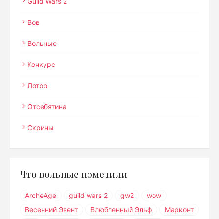
Guild Wars 2
Вов
Вольные
Конкурс
Лотро
Отсебятина
Скрины
Что вольные пометили
ArcheAge
guild wars 2
gw2
wow
Весенний Эвент
Влюбленный Эльф
Марконт