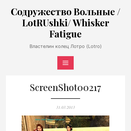
Перейти
Содружество Вольные /
к
LotRUshki/ Whisker
содержимому
Fatigue
Властелин колец Лотро (Lotro)
ScreenShot00217
Опубликовано
31.03.2013