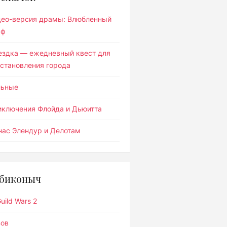
део-версия драмы: Влюбленный
ьф
ездка — ежедневный квест для
становления города
льные
иключения Флойда и Дьюитта
ас Элендур и Делотам
биконыч
uild Wars 2
Вов