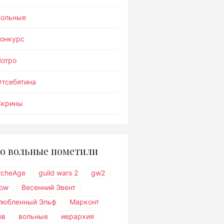
Вольные
Конкурс
Лотро
тсебятина
Скрины
о вольные пометили
rcheAge
guild wars 2
gw2
ow
Весенний Эвент
любленный Эльф
Марконт
ов
вольные
иерархия