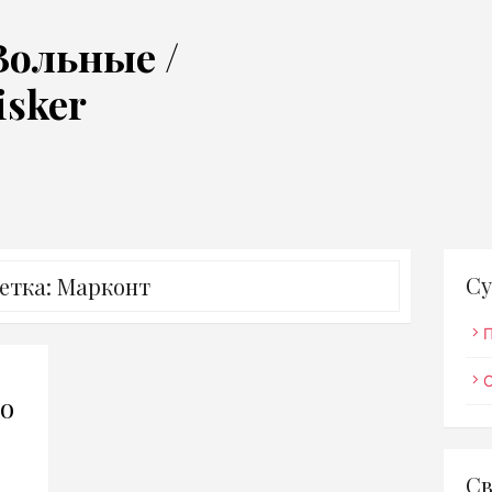
Вольные /
isker
Су
етка:
Марконт
го
Св