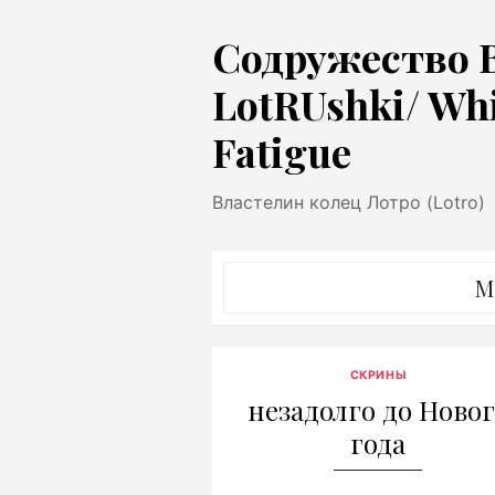
Перейти
Содружество 
к
содержимому
LotRUshki/ Wh
Fatigue
Властелин колец Лотро (Lotro)
М
СКРИНЫ
незадолго до Ново
года