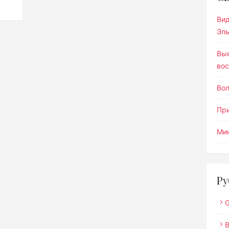
Ви
Эл
Вы
вос
Во
Пр
Мин
Ру
G