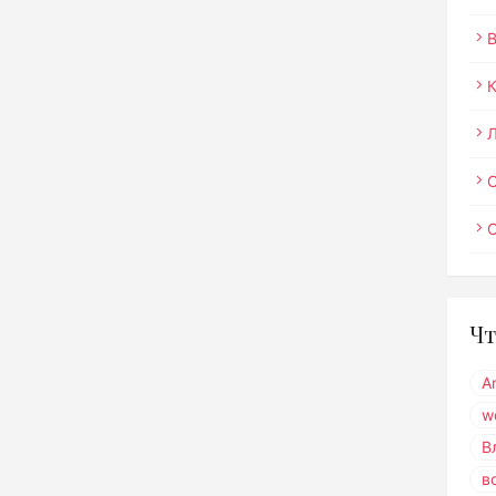
О
Чт
A
w
В
в