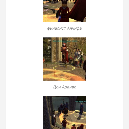
финалист Анчифа
Дон Аранас