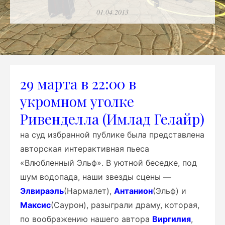
Опубликовано
01.04.2013
29 марта в 22:00 в
укромном уголке
Ривенделла (Имлад Гелайр)
на суд избранной публике была представлена
авторская интерактивная пьеса
«Влюбленный Эльф». В уютной беседке, под
шум водопада, наши звезды сцены —
Элвираэль
(Нармалет),
Антанион
(Эльф) и
Максис
(Саурон), разыграли драму, которая,
по воображению нашего автора
Виргилия
,