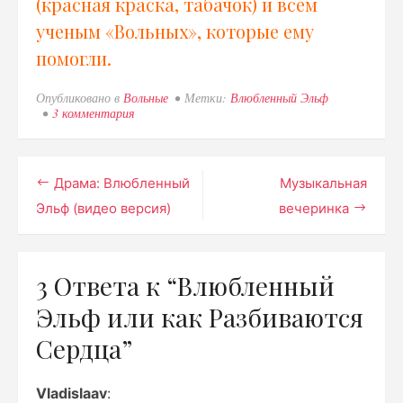
(красная краска, табачок) и всем
ученым «Вольных», которые ему
помогли.
Опубликовано в
Вольные
Метки:
Влюбленный Эльф
3 комментария
к
записи
Влюбленный
Эльф
или
Навигация
Драма: Влюбленный
Музыкальная
как
Разбиваются
Эльф (видео версия)
вечеринка
по
Сердца
записям
3 Ответа к “
Влюбленный
Эльф или как Разбиваются
Сердца
”
Vladislaav
: