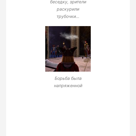
беседку, зрители
раскурили
трубочки…
Борьба была
напряженной