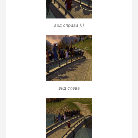
вид справа )))
вид слева