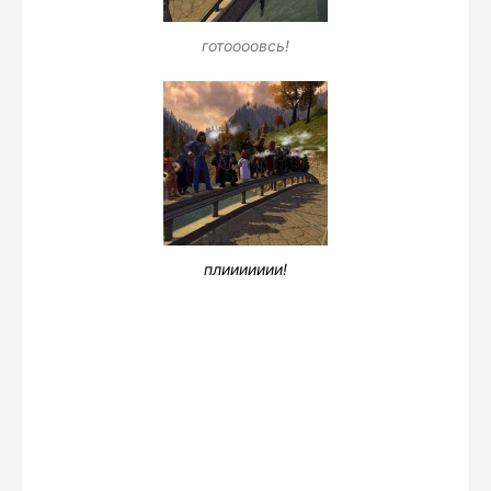
готоооовсь!
плиииииии!