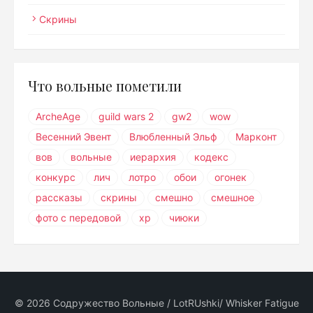
Скрины
Что вольные пометили
ArcheAge
guild wars 2
gw2
wow
Весенний Эвент
Влюбленный Эльф
Марконт
вов
вольные
иерархия
кодекс
конкурс
лич
лотро
обои
огонек
рассказы
скрины
смешно
смешное
фото с передовой
хр
чиюки
© 2026 Содружество Вольные / LotRUshki/ Whisker Fatigue