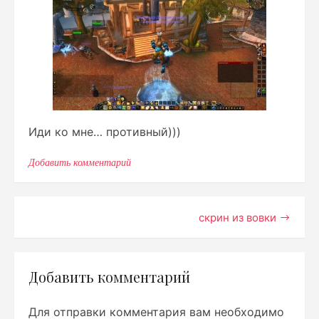
Иди ко мне… противный)))
Добавить комментарий
к
записи
Иди
ко
мне…
Навигация
скрин из вовки
противный)))
по
записям
Добавить комментарий
Для отправки комментария вам необходимо