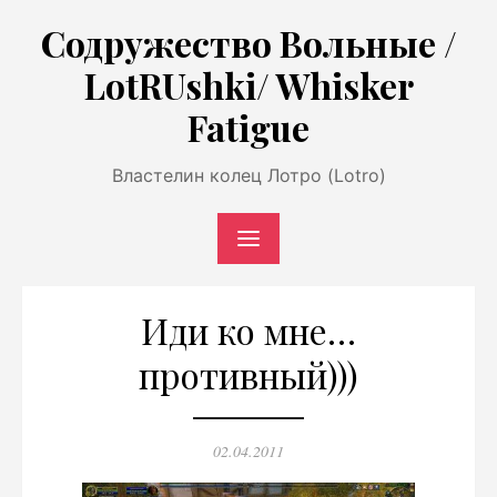
Перейти
Содружество Вольные /
к
LotRUshki/ Whisker
содержимому
Fatigue
Властелин колец Лотро (Lotro)
Иди ко мне…
противный)))
Опубликовано
02.04.2011