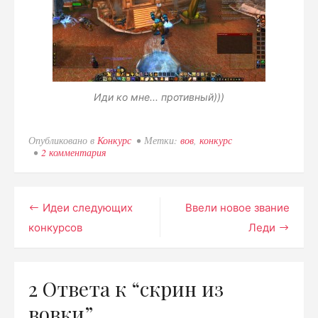
Иди ко мне... противный)))
Опубликовано в
Конкурс
Метки:
вов
,
конкурс
2 комментария
к
записи
скрин
из
вовки
Навигация
Идеи следующих
Ввели новое звание
конкурсов
Леди
по
записям
2 Ответа к “
скрин из
вовки
”