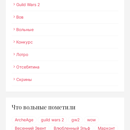
Guild Wars 2
Вов
Вольные
Конкурс
Лотро
Отсебятина
Скрины
Что вольные пометили
ArcheAge
guild wars 2
gw2
wow
Весенний Эвент
Влюбленный Эльф
Марконт