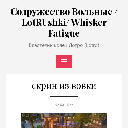
Перейти
Содружество Вольные /
к
LotRUshki/ Whisker
содержимому
Fatigue
Властелин колец Лотро (Lotro)
скрин из вовки
Опубликовано
02.04.2011