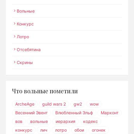
Вольные
Конкурс
Лотро
Отсебятина
Скрины
Что вольные пометили
ArcheAge
guild wars 2
gw2
wow
Весенний Эвент
Влюбленный Эльф
Марконт
вов
вольные
иерархия
кодекс
конкурс
лич
лотро
обои
огонек