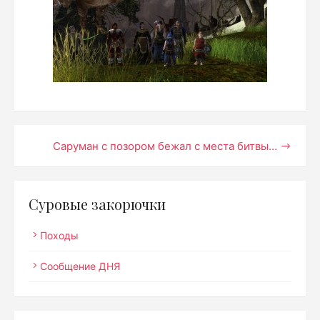
Навигация
Саруман с позором бежал с места битвы…
по
записям
Суровые закорючки
Походы
Сообщение ДНЯ