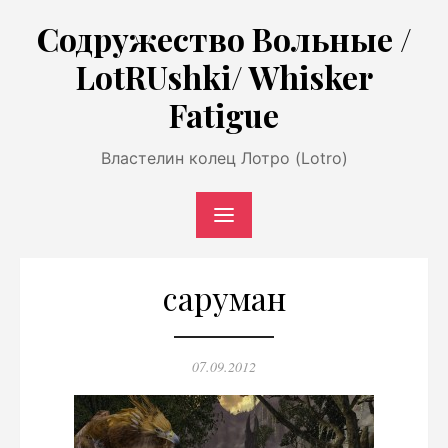
Перейти
Содружество Вольные /
к
LotRUshki/ Whisker
содержимому
Fatigue
Властелин колец Лотро (Lotro)
саруман
Опубликовано
07.09.2012