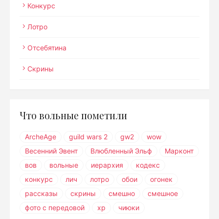
Конкурс
Лотро
Отсебятина
Скрины
Что вольные пометили
ArcheAge
guild wars 2
gw2
wow
Весенний Эвент
Влюбленный Эльф
Марконт
вов
вольные
иерархия
кодекс
конкурс
лич
лотро
обои
огонек
рассказы
скрины
смешно
смешное
фото с передовой
хр
чиюки