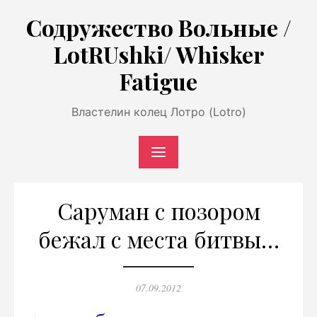
Перейти
Содружество Вольные /
к
LotRUshki/ Whisker
содержимому
Fatigue
Властелин колец Лотро (Lotro)
Саруман с позором
бежал с места битвы…
Опубликовано
07.09.2012