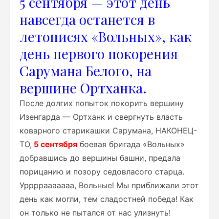
5 сентября — этот день
навсегда останется в
летописях «Вольных», как
день первого покорения
Сарумана Белого, на
вершине Ортханка.
После долгих попыток покорить вершину
Изенгарда — Ортханк и свергнуть власть
коварного старикашки Сарумана, НАКОНЕЦ-
ТО,
5 сентября
боевая бригада «Вольных»
добравшись до вершины башни, предала
порицанию и позору седовласого старца.
Уррррааааааа, Вольные! Мы приближали этот
день как могли, тем сладостней победа! Как
он только не пытался от нас улизнуть!