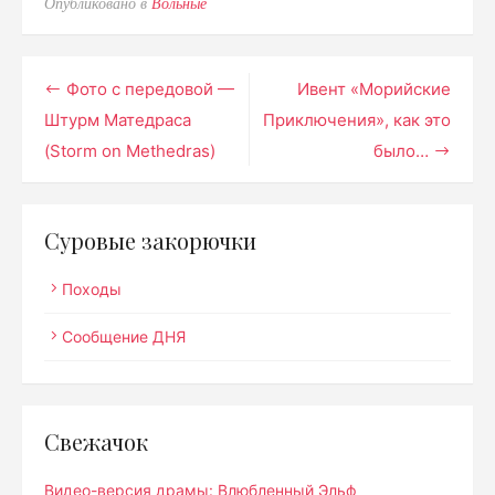
Опубликовано в
Вольные
Навигация
Фото с передовой —
Ивент «Морийские
Штурм Матедраса
Приключения», как это
по
(Storm on Methedras)
было…
записям
Суровые закорючки
Походы
Сообщение ДНЯ
Свежачок
Видео-версия драмы: Влюбленный Эльф