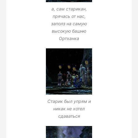
а, сам старикан,
прячась от нас,
заполз на самую
высокую башню
Ортханка
Старик был упрям и
никак не хотел
сдаваться