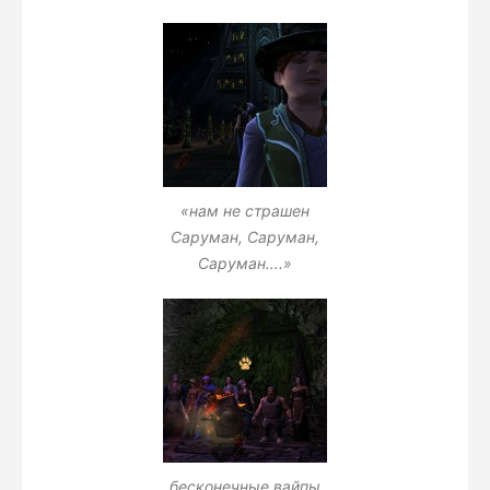
«нам не страшен
Саруман, Саруман,
Саруман….»
бесконечные вайпы