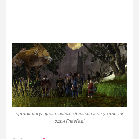
против регулярных войск «Вольных» не устоит ни
один ГлавГад!