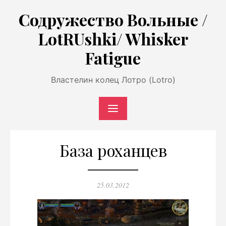
Перейти
Содружество Вольные /
к
LotRUshki/ Whisker
содержимому
Fatigue
Властелин колец Лотро (Lotro)
База роханцев
Опубликовано
25.03.2012