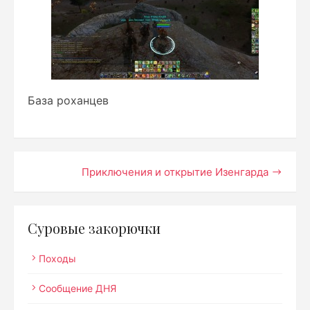
База роханцев
Навигация
Приключения и открытие Изенгарда
по
записям
Суровые закорючки
Походы
Сообщение ДНЯ