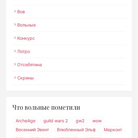
Вов
Вольные
Конкурс
Лотро
Отсебятина
Скрины
Что вольные пометили
ArcheAge
guild wars 2
gw2
wow
Весенний Эвент
Влюбленный Эльф
Марконт