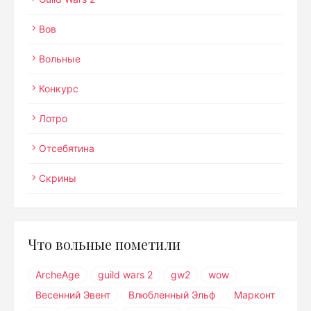
Вов
Вольные
Конкурс
Лотро
Отсебятина
Скрины
Что вольные пометили
ArcheAge
guild wars 2
gw2
wow
Весенний Эвент
Влюбленный Эльф
Марконт