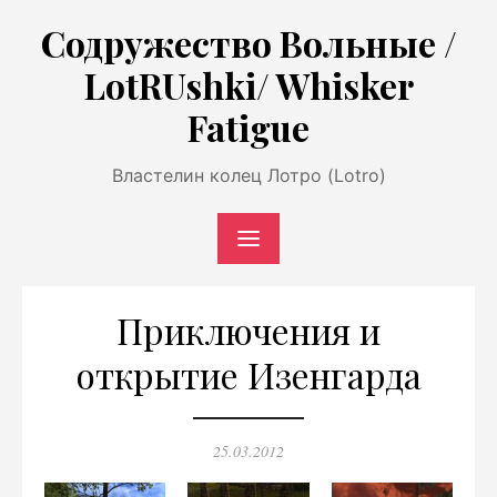
Перейти
Содружество Вольные /
к
LotRUshki/ Whisker
содержимому
Fatigue
Властелин колец Лотро (Lotro)
Приключения и
открытие Изенгарда
Опубликовано
25.03.2012