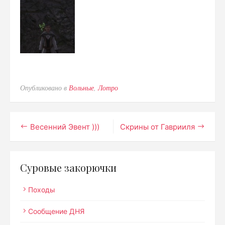
Опубликовано в
Вольные
,
Лотро
Навигация
Весенний Эвент )))
Скрины от Гаврииля
по
записям
Суровые закорючки
Походы
Сообщение ДНЯ