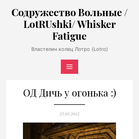
Перейти
Содружество Вольные /
к
LotRUshki/ Whisker
содержимому
Fatigue
Властелин колец Лотро (Lotro)
ОД Дичь у огонька :)
Опубликовано
25.03.2012