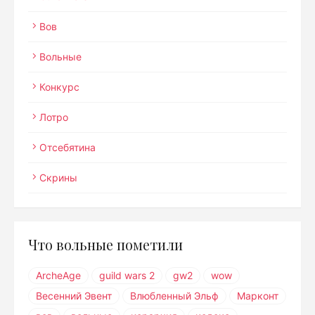
Вов
Вольные
Конкурс
Лотро
Отсебятина
Скрины
Что вольные пометили
ArcheAge
guild wars 2
gw2
wow
Весенний Эвент
Влюбленный Эльф
Марконт