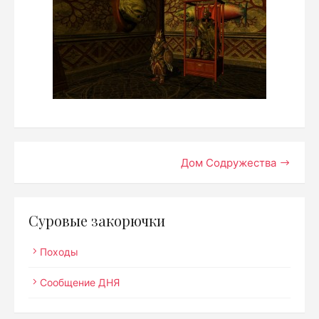
Навигация
Дом Содружества
по
записям
Суровые закорючки
Походы
Сообщение ДНЯ