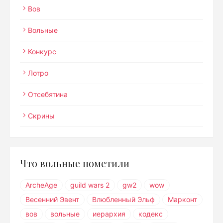
Вов
Вольные
Конкурс
Лотро
Отсебятина
Скрины
Что вольные пометили
ArcheAge
guild wars 2
gw2
wow
Весенний Эвент
Влюбленный Эльф
Марконт
вов
вольные
иерархия
кодекс