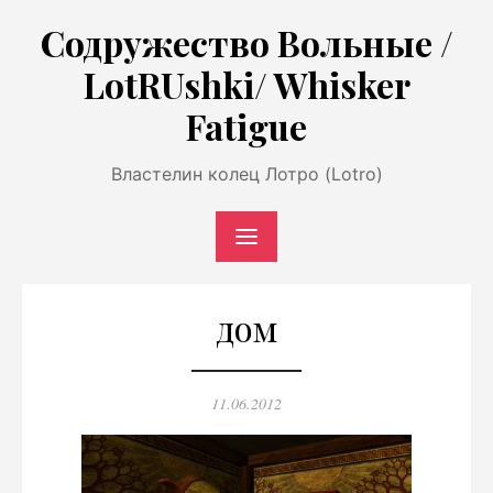
Перейти
Содружество Вольные /
к
LotRUshki/ Whisker
содержимому
Fatigue
Властелин колец Лотро (Lotro)
дом
Опубликовано
11.06.2012