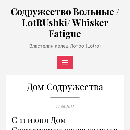
Перейти
Содружество Вольные /
к
LotRUshki/ Whisker
содержимому
Fatigue
Властелин колец Лотро (Lotro)
Дом Содружества
Опубликовано
11.06.2012
С 11 июня Дом
Содружества снова открыт