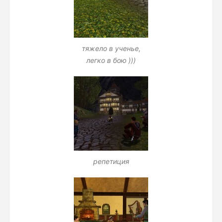
тяжело в ученье,
легко в бою )))
репетиция