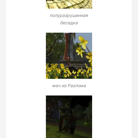
полуразрушенная
беседка
меч из Разлома