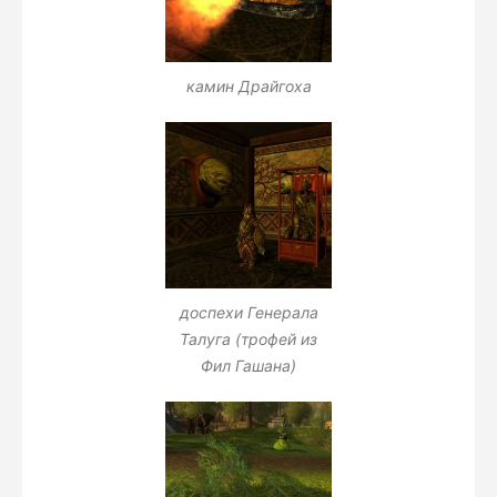
камин Драйгоха
доспехи Генерала
Талуга (трофей из
Фил Гашана)