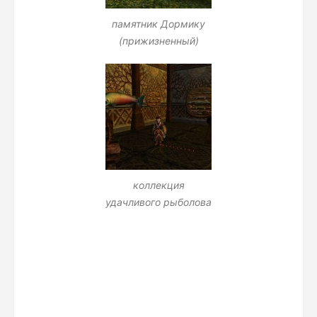
памятник Дормику
(прижизненный)
коллекция
удачливого рыболова