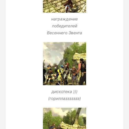
награждение
победителей
Весеннего Эвента
дискотека )))
(гориллаззззззз)