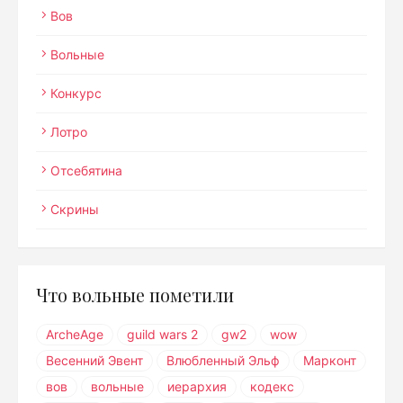
Вов
Вольные
Конкурс
Лотро
Отсебятина
Скрины
Что вольные пометили
ArcheAge
guild wars 2
gw2
wow
Весенний Эвент
Влюбленный Эльф
Марконт
вов
вольные
иерархия
кодекс