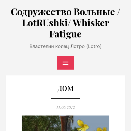
Перейти
Содружество Вольные /
к
LotRUshki/ Whisker
содержимому
Fatigue
Властелин колец Лотро (Lotro)
дом
Опубликовано
11.06.2012