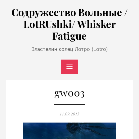
Перейти
Содружество Вольные /
к
LotRUshki/ Whisker
содержимому
Fatigue
Властелин колец Лотро (Lotro)
gw003
Опубликовано
11.09.2013