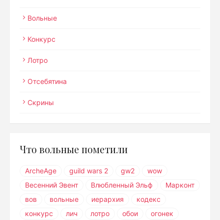
Вольные
Конкурс
Лотро
Отсебятина
Скрины
Что вольные пометили
ArcheAge
guild wars 2
gw2
wow
Весенний Эвент
Влюбленный Эльф
Марконт
вов
вольные
иерархия
кодекс
конкурс
лич
лотро
обои
огонек