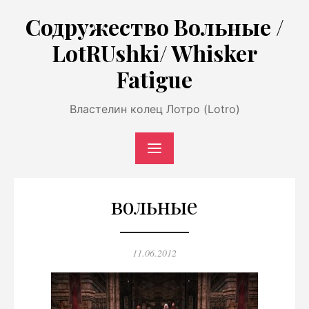
Перейти
Содружество Вольные /
к
LotRUshki/ Whisker
содержимому
Fatigue
Властелин колец Лотро (Lotro)
вольные
Опубликовано
11.06.2012