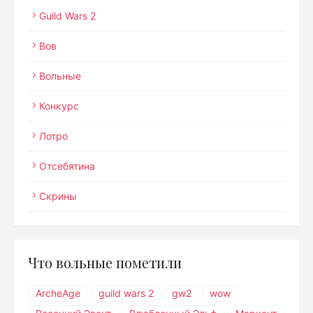
Guild Wars 2
Вов
Вольные
Конкурс
Лотро
Отсебятина
Скрины
Что вольные пометили
ArcheAge
guild wars 2
gw2
wow