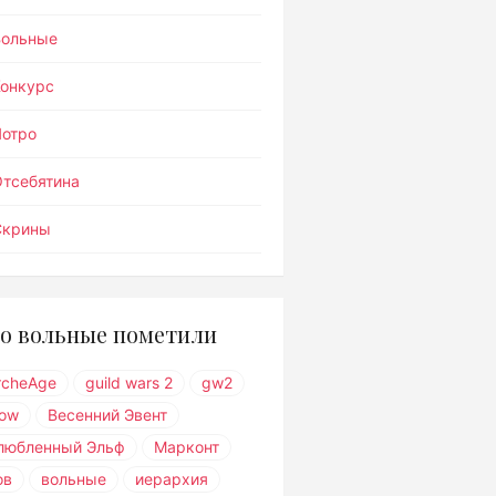
Вольные
Конкурс
Лотро
тсебятина
Скрины
о вольные пометили
rcheAge
guild wars 2
gw2
ow
Весенний Эвент
любленный Эльф
Марконт
ов
вольные
иерархия