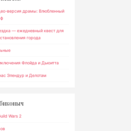
део-версия драмы: Влюбленный
ьф
ездка — ежедневный квест для
становления города
льные
иключения Флойда и Дьюитта
ас Элендур и Делотам
биконыч
uild Wars 2
Вов