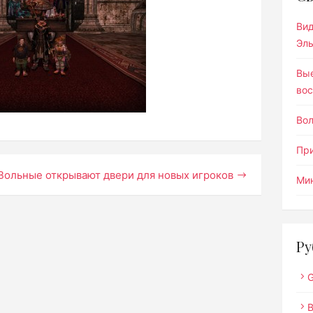
Ви
Эл
Вы
вос
Во
Пр
Вольные открывают двери для новых игроков
Мин
Ру
G