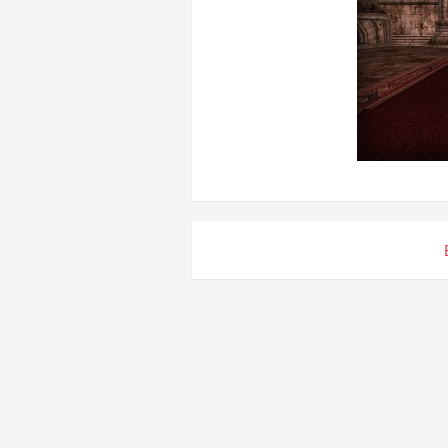
Навигация
по
записям