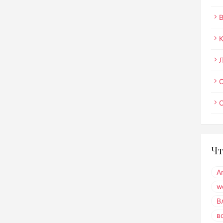
О
Чт
A
w
В
в