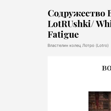
Перейти
Содружество 
к
содержимому
LotRUshki/ Wh
Fatigue
Властелин колец Лотро (Lotro)
в