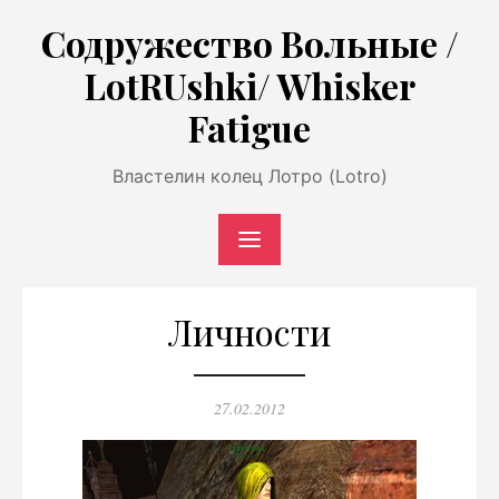
Перейти
Содружество Вольные /
к
LotRUshki/ Whisker
содержимому
Fatigue
Властелин колец Лотро (Lotro)
Личности
Опубликовано
27.02.2012