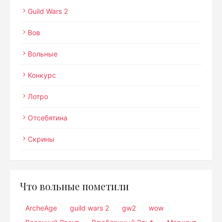
Guild Wars 2
Вов
Вольные
Конкурс
Лотро
Отсебятина
Скрины
Что вольные пометили
ArcheAge
guild wars 2
gw2
wow