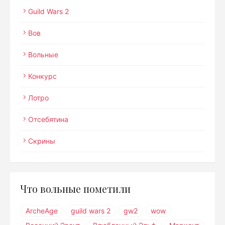
Guild Wars 2
Вов
Вольные
Конкурс
Лотро
Отсебятина
Скрины
Что вольные пометили
ArcheAge
guild wars 2
gw2
wow