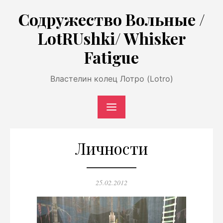
Перейти
Содружество Вольные /
к
LotRUshki/ Whisker
содержимому
Fatigue
Властелин колец Лотро (Lotro)
Личности
Опубликовано
25.02.2012