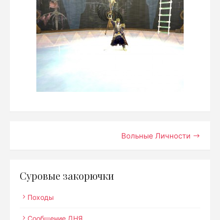
Навигация
Вольные Личности
по
записям
Суровые закорючки
Походы
Сообщение ДНЯ