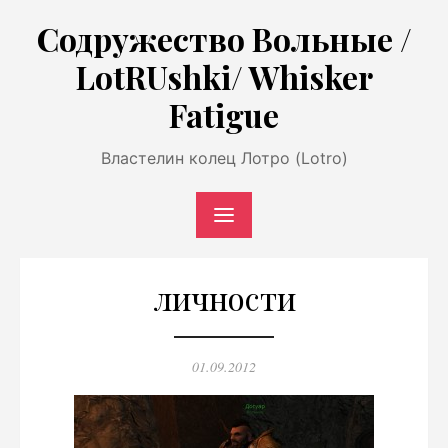
Перейти
Содружество Вольные /
к
LotRUshki/ Whisker
содержимому
Fatigue
Властелин колец Лотро (Lotro)
личности
Опубликовано
01.09.2012