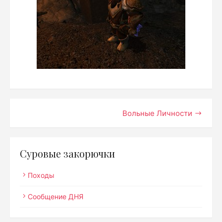
Навигация
Вольные Личности
по
записям
Суровые закорючки
Походы
Сообщение ДНЯ