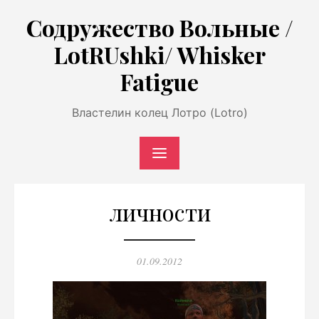
Перейти
Содружество Вольные /
к
LotRUshki/ Whisker
содержимому
Fatigue
Властелин колец Лотро (Lotro)
личности
Опубликовано
01.09.2012