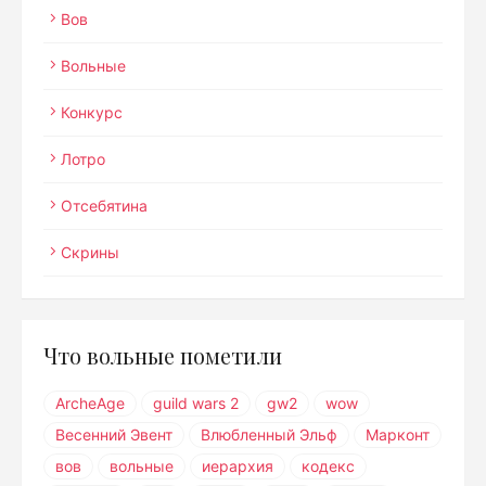
Вов
Вольные
Конкурс
Лотро
Отсебятина
Скрины
Что вольные пометили
ArcheAge
guild wars 2
gw2
wow
Весенний Эвент
Влюбленный Эльф
Марконт
вов
вольные
иерархия
кодекс