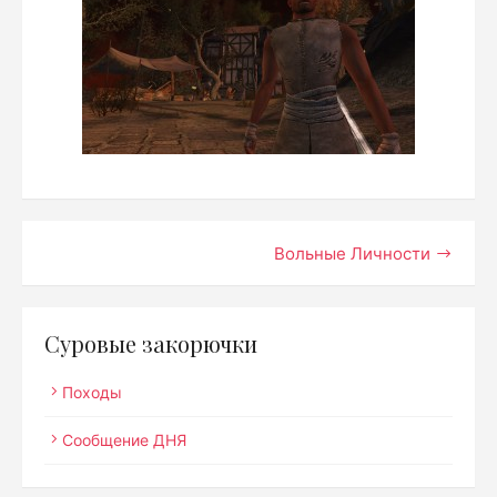
Навигация
Вольные Личности
по
записям
Суровые закорючки
Походы
Сообщение ДНЯ