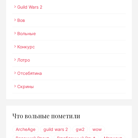
Guild Wars 2
Вов
Вольные
Конкурс
Лотро
Отсебятина
Скрины
Что вольные пометили
ArcheAge
guild wars 2
gw2
wow