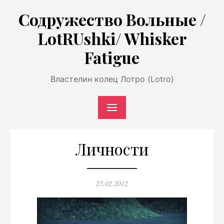
Перейти
Содружество Вольные /
к
LotRUshki/ Whisker
содержимому
Fatigue
Властелин колец Лотро (Lotro)
Личности
Опубликовано
25.02.2012