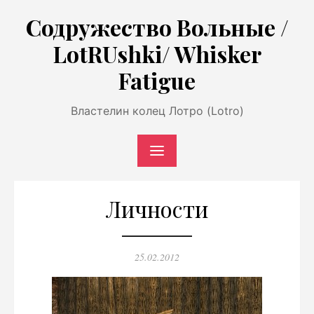
Перейти
Содружество Вольные /
к
LotRUshki/ Whisker
содержимому
Fatigue
Властелин колец Лотро (Lotro)
Личности
Опубликовано
25.02.2012