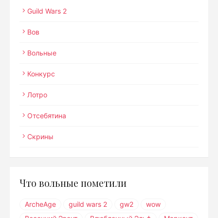
Guild Wars 2
Вов
Вольные
Конкурс
Лотро
Отсебятина
Скрины
Что вольные пометили
ArcheAge
guild wars 2
gw2
wow