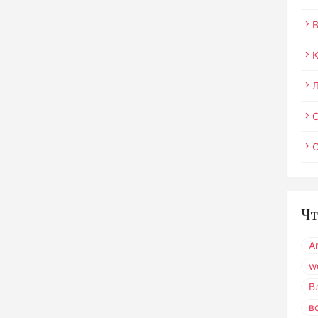
О
Чт
A
w
В
в