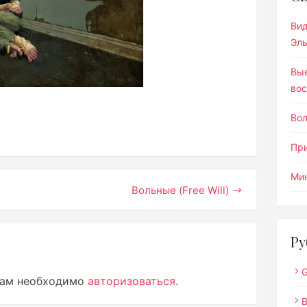
Ви
Эл
Вы
вос
Во
Пр
Мин
Вольные (Free Will)
Ру
G
вам необходимо
авторизоваться
.