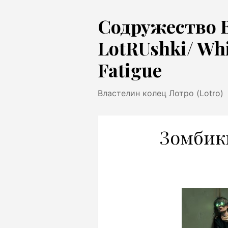
Перейти
Содружество 
к
содержимому
LotRUshki/ Wh
Fatigue
Властелин колец Лотро (Lotro)
Зомбики