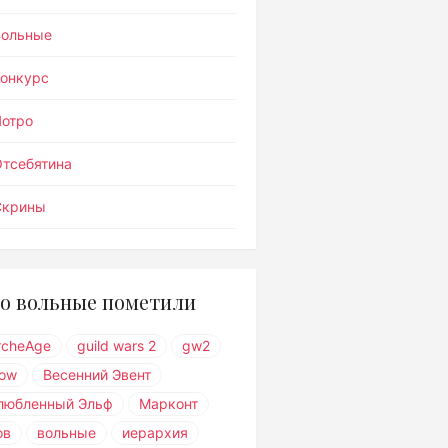
Вольные
Конкурс
Лотро
тсебятина
Скрины
о вольные пометили
rcheAge
guild wars 2
gw2
ow
Весенний Эвент
любленный Эльф
Марконт
ов
вольные
иерархия