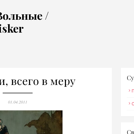
Вольные /
isker
, всего в меру
Су
Опубликовано
01.04.2011
Св