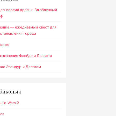
део-версия драмы: Влюбленный
ьф
ездка — ежедневный квест для
становления города
льные
иключения Флойда и Дьюитта
ас Элендур и Делотам
биконыч
uild Wars 2
Вов