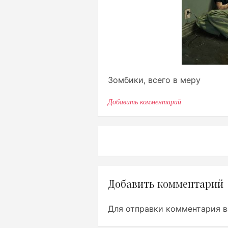
Зомбики, всего в меру
Добавить комментарий
к
записи
Зомбики,
всего
в
Навигация
меру
по
записям
Добавить комментарий
Для отправки комментария 