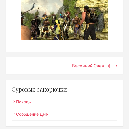
Навигация
Весенний Эвент )))
по
записям
Суровые закорючки
Походы
Сообщение ДНЯ