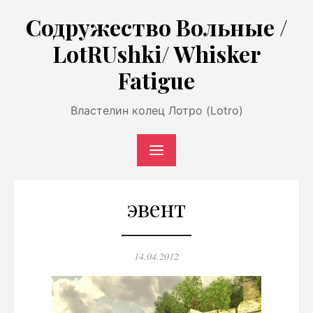
Перейти
Содружество Вольные /
к
LotRUshki/ Whisker
содержимому
Fatigue
Властелин колец Лотро (Lotro)
эвент
Опубликовано
14.04.2012