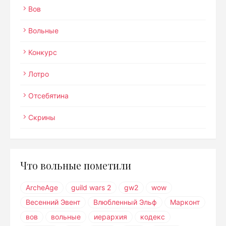
Вов
Вольные
Конкурс
Лотро
Отсебятина
Скрины
Что вольные пометили
ArcheAge
guild wars 2
gw2
wow
Весенний Эвент
Влюбленный Эльф
Марконт
вов
вольные
иерархия
кодекс