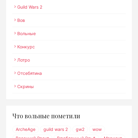
Guild Wars 2
Вов
Вольные
Конкурс
Лотро
Отсебятина
Скрины
Что вольные пометили
ArcheAge
guild wars 2
gw2
wow