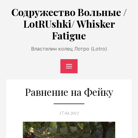
Перейти
Содружество Вольные /
к
LotRUshki/ Whisker
содержимому
Fatigue
Властелин колец Лотро (Lotro)
Равнение на Фейку
Опубликовано
17.04.2012