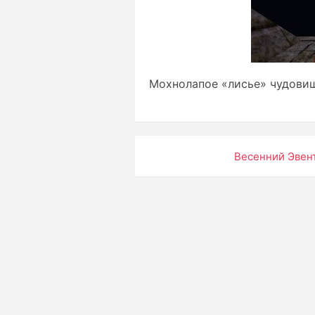
Мохнолапое «лисье» чудови
Навигация
Весенний Эвент
по
записям