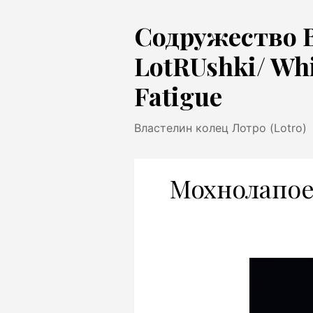
Перейти
Содружество 
к
содержимому
LotRUshki/ Wh
Fatigue
Властелин колец Лотро (Lotro)
Мохнолапое