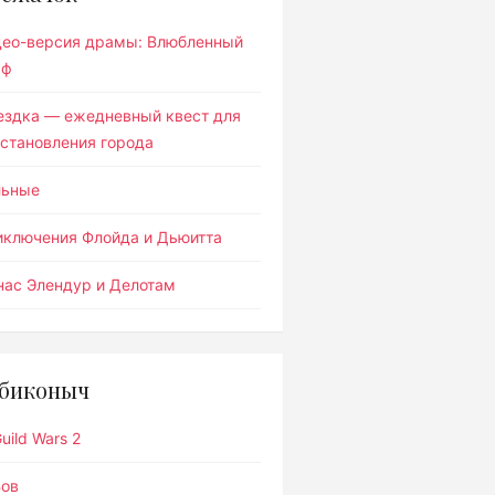
део-версия драмы: Влюбленный
ьф
ездка — ежедневный квест для
становления города
льные
иключения Флойда и Дьюитта
ас Элендур и Делотам
биконыч
uild Wars 2
Вов