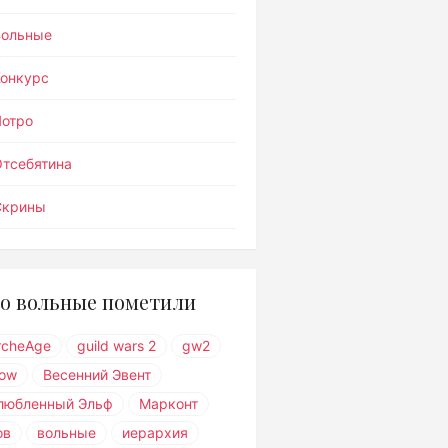
Вольные
Конкурс
Лотро
тсебятина
Скрины
о вольные пометили
rcheAge
guild wars 2
gw2
ow
Весенний Эвент
любленный Эльф
Марконт
ов
вольные
иерархия