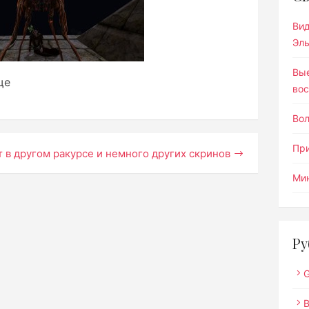
Ви
Эл
Вы
ще
вос
Во
Пр
 в другом ракурсе и немного других скринов
Мин
Ру
G