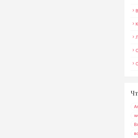
О
Чт
A
w
В
в