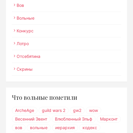
Вов
Вольные
Конкурс
Лотро
Отсебятина
Скрины
Что вольные пометили
ArcheAge
guild wars 2
gw2
wow
Весенний Эвент
Влюбленный Эльф
Марконт
вов
вольные
иерархия
кодекс