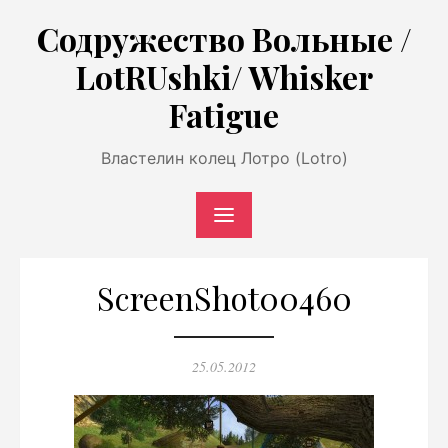
Перейти
Содружество Вольные /
к
LotRUshki/ Whisker
содержимому
Fatigue
Властелин колец Лотро (Lotro)
ScreenShot00460
Опубликовано
25.05.2012