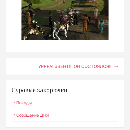
Навигация
УРРРА! ЭВЕНТ!!! ОН СОСТОЯЛСЯ!!!
по
записям
Суровые закорючки
Походы
Сообщение ДНЯ