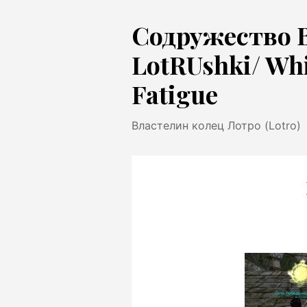
Перейти
Содружество 
к
содержимому
LotRUshki/ Wh
Fatigue
Властелин колец Лотро (Lotro)