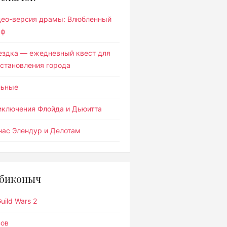
део-версия драмы: Влюбленный
ьф
ездка — ежедневный квест для
становления города
льные
иключения Флойда и Дьюитта
ас Элендур и Делотам
биконыч
uild Wars 2
Вов