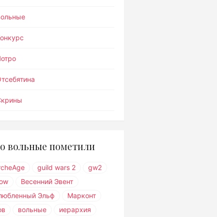
Вольные
Конкурс
Лотро
тсебятина
Скрины
о вольные пометили
rcheAge
guild wars 2
gw2
ow
Весенний Эвент
любленный Эльф
Марконт
ов
вольные
иерархия