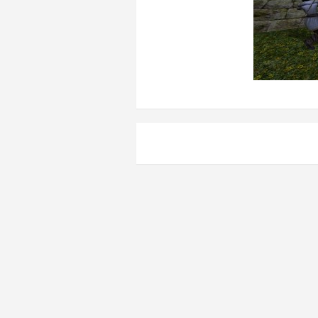
Навигация
по
записям