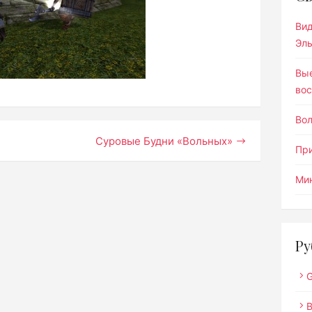
Ви
Эл
Вы
вос
Во
Суровые Будни «Вольных»
Пр
Мин
Ру
G