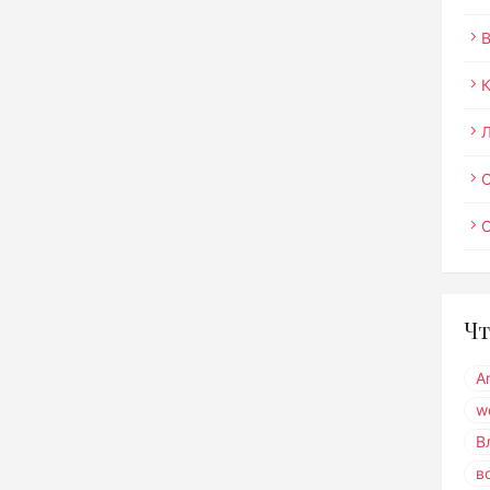
О
Чт
A
w
В
в