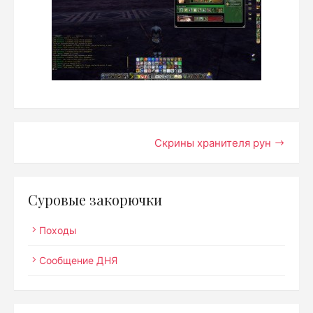
Навигация
Скрины хранителя рун
по
записям
Суровые закорючки
Походы
Сообщение ДНЯ