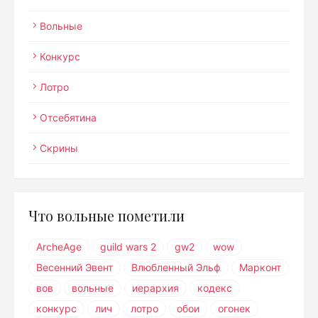
Вольные
Конкурс
Лотро
Отсебятина
Скрины
Что вольные пометили
ArcheAge
guild wars 2
gw2
wow
Весенний Эвент
Влюбленный Эльф
Марконт
вов
вольные
иерархия
кодекс
конкурс
лич
лотро
обои
огонек