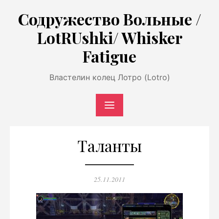
Перейти
Содружество Вольные /
к
LotRUshki/ Whisker
содержимому
Fatigue
Властелин колец Лотро (Lotro)
Таланты
Опубликовано
25.11.2011