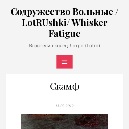
Перейти
Содружество Вольные /
к
LotRUshki/ Whisker
содержимому
Fatigue
Властелин колец Лотро (Lotro)
Скамф
Опубликовано
13.02.2012