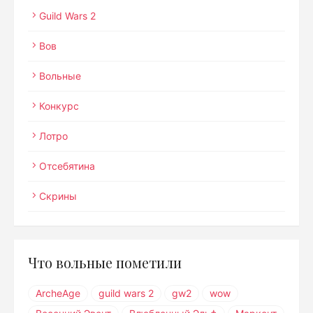
Guild Wars 2
Вов
Вольные
Конкурс
Лотро
Отсебятина
Скрины
Что вольные пометили
ArcheAge
guild wars 2
gw2
wow