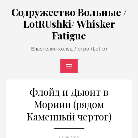
Перейти
Содружество Вольные /
к
LotRUshki/ Whisker
содержимому
Fatigue
Властелин колец Лотро (Lotro)
Флойд и Дьюит в
Мориии (рядом
Каменный чертог)
Опубликовано
05.06.2025