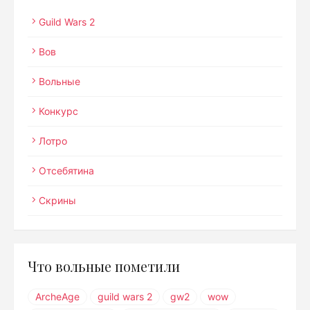
Guild Wars 2
Вов
Вольные
Конкурс
Лотро
Отсебятина
Скрины
Что вольные пометили
ArcheAge
guild wars 2
gw2
wow