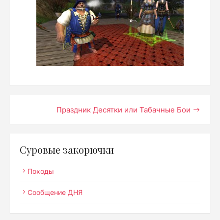
Навигация
Праздник Десятки или Табачные Бои
по
записям
Суровые закорючки
Походы
Сообщение ДНЯ