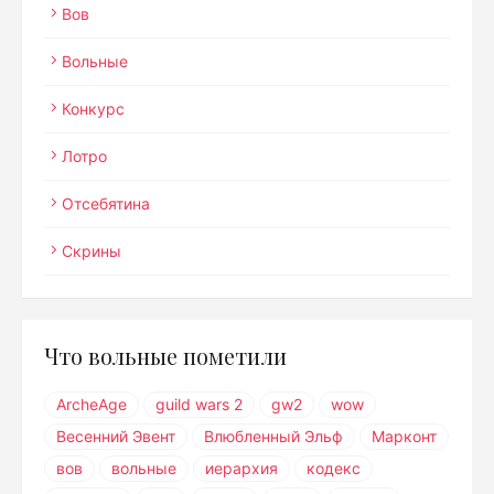
Вов
Вольные
Конкурс
Лотро
Отсебятина
Скрины
Что вольные пометили
ArcheAge
guild wars 2
gw2
wow
Весенний Эвент
Влюбленный Эльф
Марконт
вов
вольные
иерархия
кодекс