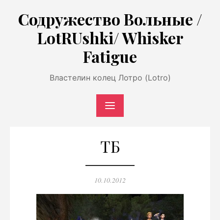
Перейти
Содружество Вольные /
к
LotRUshki/ Whisker
содержимому
Fatigue
Властелин колец Лотро (Lotro)
ТБ
Опубликовано
10.10.2012