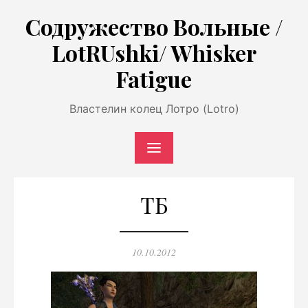
Перейти
Содружество Вольные /
к
LotRUshki/ Whisker
содержимому
Fatigue
Властелин колец Лотро (Lotro)
ТБ
Опубликовано
10.10.2012