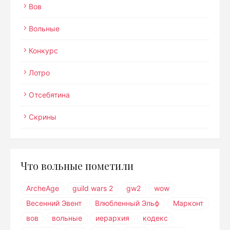
Вов
Вольные
Конкурс
Лотро
Отсебятина
Скрины
Что вольные пометили
ArcheAge
guild wars 2
gw2
wow
Весенний Эвент
Влюбленный Эльф
Марконт
вов
вольные
иерархия
кодекс