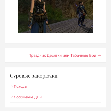
Навигация
Праздник Десятки или Табачные Бои
по
записям
Суровые закорючки
Походы
Сообщение ДНЯ