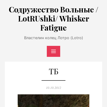
Перейти
Содружество Вольные /
к
LotRUshki/ Whisker
содержимому
Fatigue
Властелин колец Лотро (Lotro)
ТБ
Опубликовано
10.10.2012