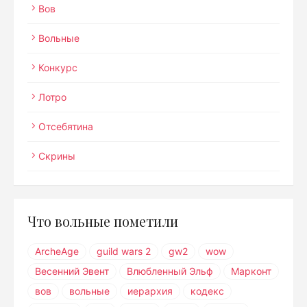
Вов
Вольные
Конкурс
Лотро
Отсебятина
Скрины
Что вольные пометили
ArcheAge
guild wars 2
gw2
wow
Весенний Эвент
Влюбленный Эльф
Марконт
вов
вольные
иерархия
кодекс