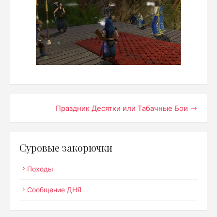
Навигация
Праздник Десятки или Табачные Бои
по
записям
Суровые закорючки
Походы
Сообщение ДНЯ