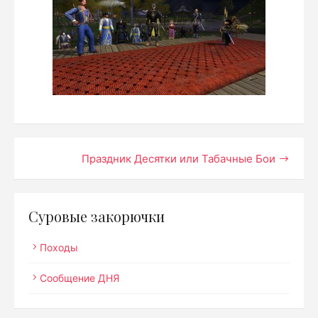
Навигация
Праздник Десятки или Табачные Бои
по
записям
Суровые закорючки
Походы
Сообщение ДНЯ