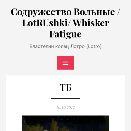
Перейти
Содружество Вольные /
к
LotRUshki/ Whisker
содержимому
Fatigue
Властелин колец Лотро (Lotro)
ТБ
Опубликовано
10.10.2012