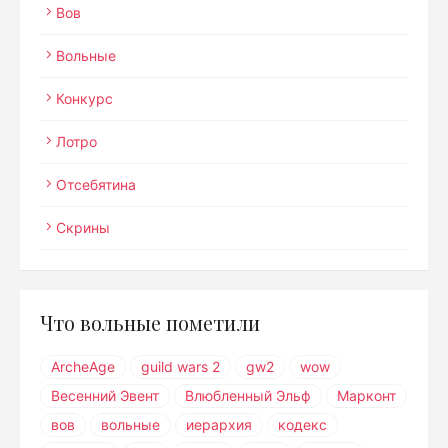
Вов
Вольные
Конкурс
Лотро
Отсебятина
Скрины
Что вольные пометили
ArcheAge
guild wars 2
gw2
wow
Весенний Эвент
Влюбленный Эльф
Марконт
вов
вольные
иерархия
кодекс