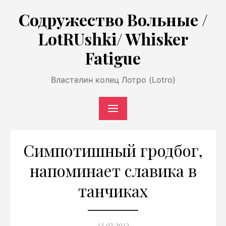
Перейти
Содружество Вольные /
к
LotRUshki/ Whisker
содержимому
Fatigue
Властелин колец Лотро (Lotro)
Симпотишный гродбог,
напоминает славика в
танчиках
Опубликовано
13.02.2012