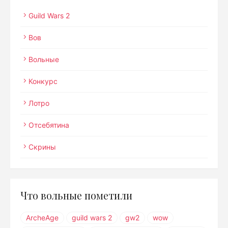
Guild Wars 2
Вов
Вольные
Конкурс
Лотро
Отсебятина
Скрины
Что вольные пометили
ArcheAge
guild wars 2
gw2
wow