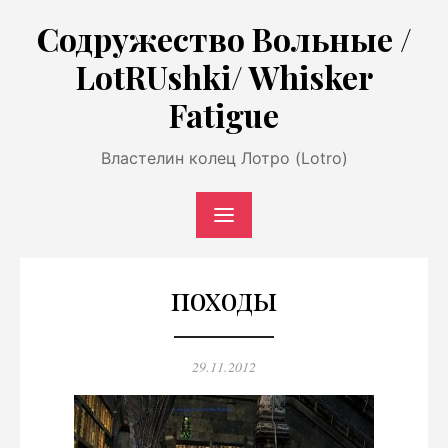
Перейти
Содружество Вольные /
к
LotRUshki/ Whisker
содержимому
Fatigue
Властелин колец Лотро (Lotro)
походы
Опубликовано
29.11.2012