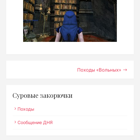
Навигация
Походы «Вольных»
по
записям
Суровые закорючки
Походы
Сообщение ДНЯ