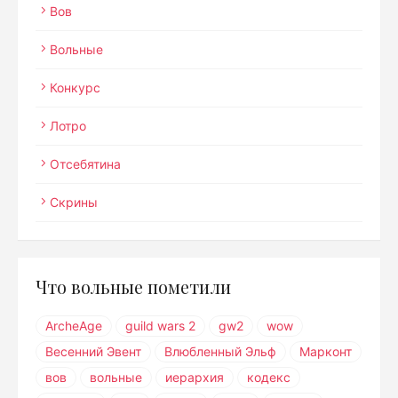
Вов
Вольные
Конкурс
Лотро
Отсебятина
Скрины
Что вольные пометили
ArcheAge
guild wars 2
gw2
wow
Весенний Эвент
Влюбленный Эльф
Марконт
вов
вольные
иерархия
кодекс