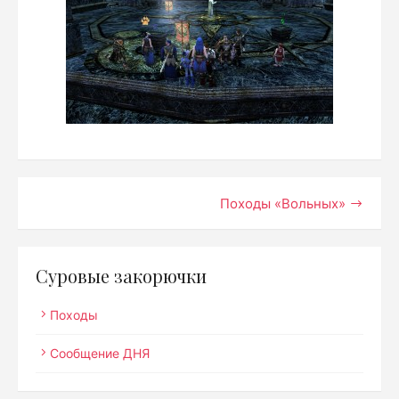
Навигация
Походы «Вольных»
по
записям
Суровые закорючки
Походы
Сообщение ДНЯ