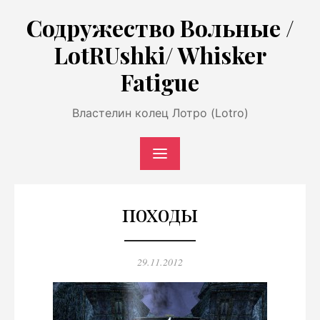
Перейти
Содружество Вольные /
к
LotRUshki/ Whisker
содержимому
Fatigue
Властелин колец Лотро (Lotro)
походы
Опубликовано
29.11.2012