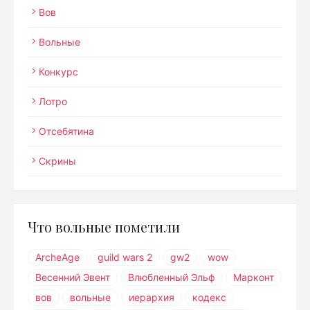
Вов
Вольные
Конкурс
Лотро
Отсебятина
Скрины
Что вольные пометили
ArcheAge
guild wars 2
gw2
wow
Весенний Эвент
Влюбленный Эльф
Марконт
вов
вольные
иерархия
кодекс