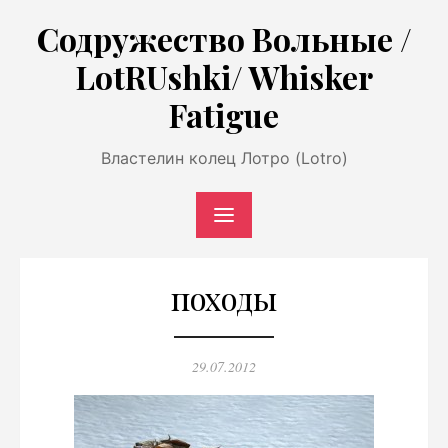
Перейти
Содружество Вольные /
к
LotRUshki/ Whisker
содержимому
Fatigue
Властелин колец Лотро (Lotro)
походы
Опубликовано
29.07.2012