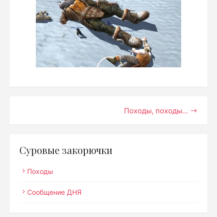
Навигация
Походы, походы…
по
записям
Суровые закорючки
Походы
Сообщение ДНЯ