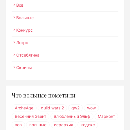
Вов
Вольные
Конкурс
Лотро
Отсебятина
Скрины
Что вольные пометили
ArcheAge
guild wars 2
gw2
wow
Весенний Эвент
Влюбленный Эльф
Марконт
вов
вольные
иерархия
кодекс