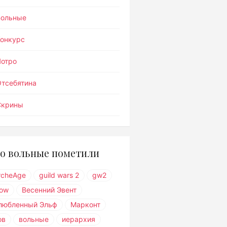
Вольные
Конкурс
Лотро
тсебятина
Скрины
о вольные пометили
rcheAge
guild wars 2
gw2
ow
Весенний Эвент
любленный Эльф
Марконт
ов
вольные
иерархия