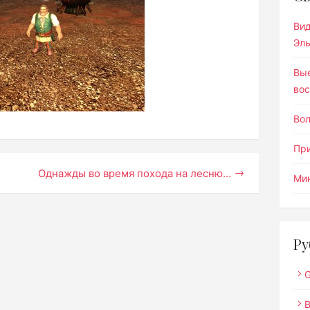
Ви
Эл
Вы
вос
Во
Пр
Однажды во время похода на лесню…
Мин
Ру
G