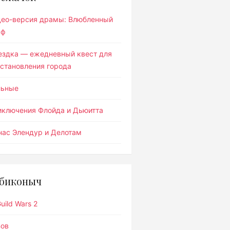
део-версия драмы: Влюбленный
ьф
ездка — ежедневный квест для
становления города
льные
иключения Флойда и Дьюитта
ас Элендур и Делотам
биконыч
uild Wars 2
Вов