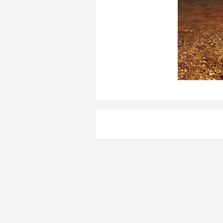
Навигация
по
записям