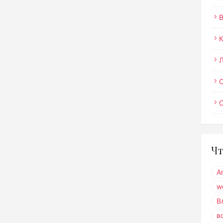
О
Чт
A
w
В
в