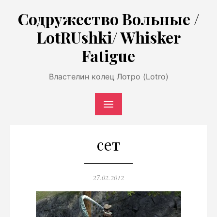
Перейти
Содружество Вольные /
к
LotRUshki/ Whisker
содержимому
Fatigue
Властелин колец Лотро (Lotro)
сет
Опубликовано
27.02.2012