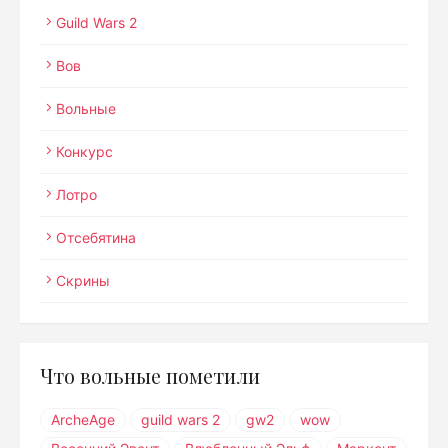
Guild Wars 2
Вов
Вольные
Конкурс
Лотро
Отсебятина
Скрины
Что вольные пометили
ArcheAge
guild wars 2
gw2
wow