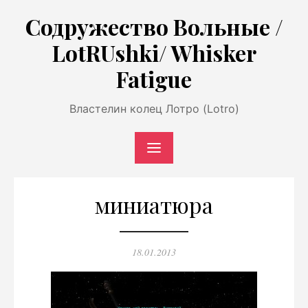
Перейти
Содружество Вольные /
к
LotRUshki/ Whisker
содержимому
Fatigue
Властелин колец Лотро (Lotro)
миниатюра
Опубликовано
18.01.2013