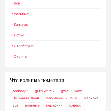
Вов
Вольные
Конкурс
Лотро
Отсебятина
Скрины
Что вольные пометили
ArcheAge
guild wars 2
gw2
wow
Весенний Эвент
Влюбленный Эльф
Марконт
вов
вольные
иерархия
кодекс