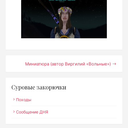
Навигация
Миниатюра (автор Виргилий «Вольные»)
по
записям
Суровые закорючки
Походы
Сообщение ДНЯ