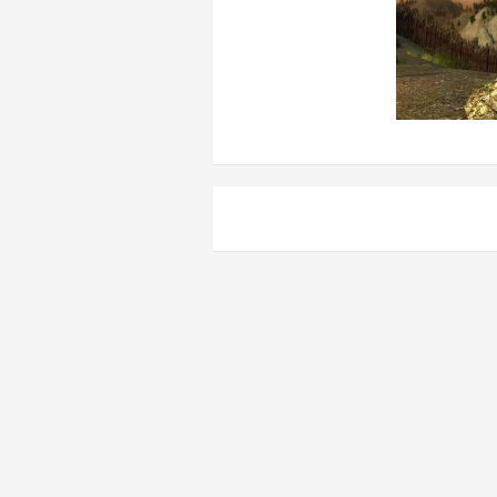
Навигация
по
записям