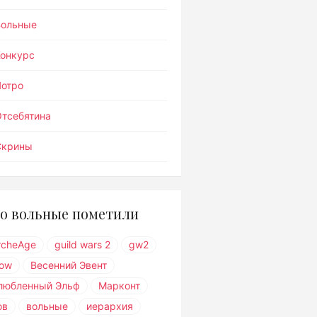
Вольные
Конкурс
Лотро
тсебятина
Скрины
о вольные пометили
rcheAge
guild wars 2
gw2
ow
Весенний Эвент
любленный Эльф
Марконт
ов
вольные
иерархия