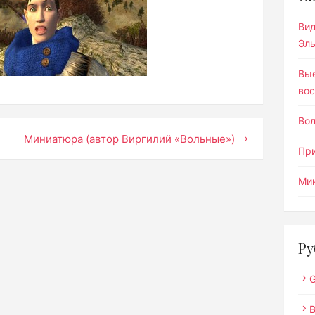
Ви
Эл
Вы
вос
Во
Миниатюра (автор Виргилий «Вольные»)
Пр
Мин
Ру
G