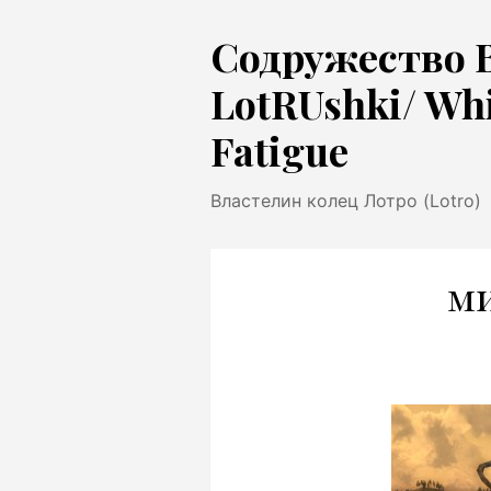
Перейти
Содружество 
к
содержимому
LotRUshki/ Wh
Fatigue
Властелин колец Лотро (Lotro)
м