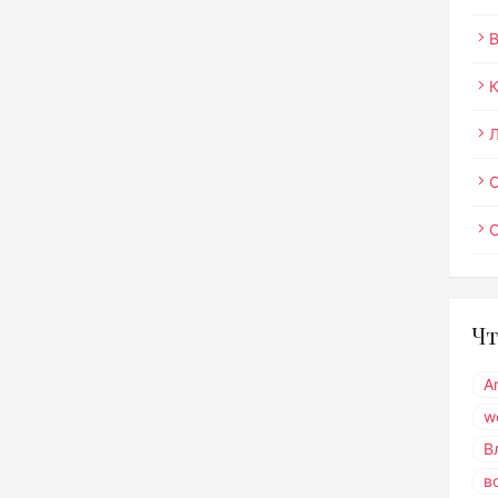
О
Чт
A
w
В
в