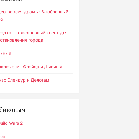
део-версия драмы: Влюбленный
ьф
ездка — ежедневный квест для
становления города
льные
иключения Флойда и Дьюитта
ас Элендур и Делотам
биконыч
uild Wars 2
Вов