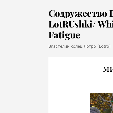
Перейти
Содружество 
к
содержимому
LotRUshki/ Wh
Fatigue
Властелин колец Лотро (Lotro)
м