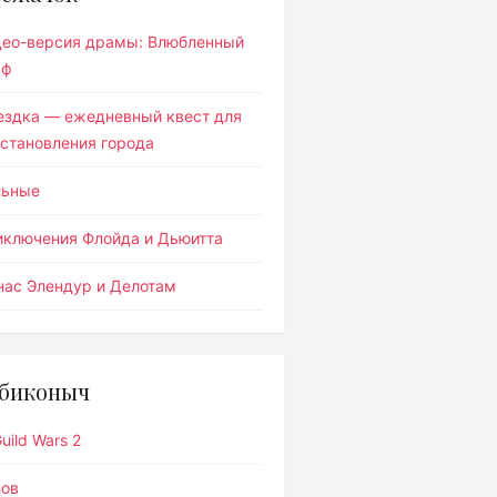
део-версия драмы: Влюбленный
ьф
ездка — ежедневный квест для
становления города
льные
иключения Флойда и Дьюитта
ас Элендур и Делотам
биконыч
uild Wars 2
Вов