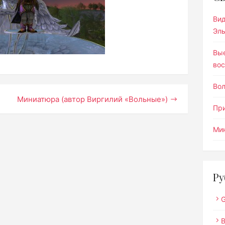
Ви
Эл
Вы
вос
Во
Миниатюра (автор Виргилий «Вольные»)
Пр
Мин
Ру
G