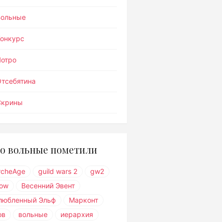
Вольные
Конкурс
Лотро
тсебятина
Скрины
о вольные пометили
rcheAge
guild wars 2
gw2
ow
Весенний Эвент
любленный Эльф
Марконт
ов
вольные
иерархия