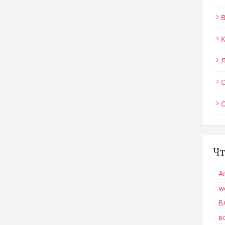
О
Чт
A
w
В
в