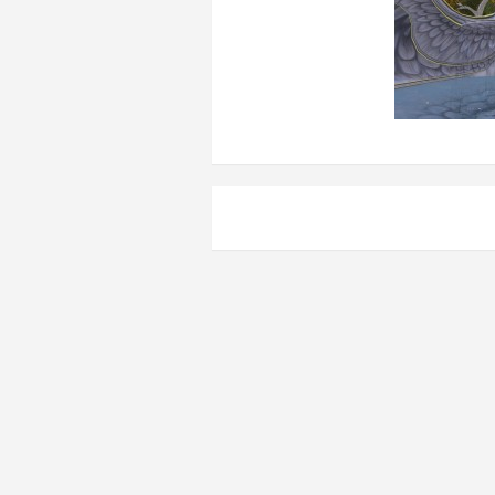
Навигация
по
записям