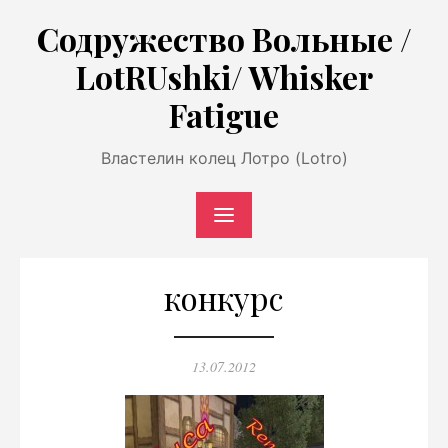
Перейти
Содружество Вольные /
к
LotRUshki/ Whisker
содержимому
Fatigue
Властелин колец Лотро (Lotro)
конкурс
Опубликовано
13.07.2012