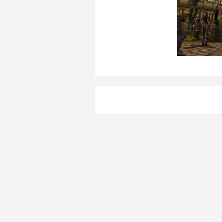
Навигация
по
записям