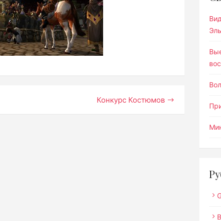
Ви
Эл
Вы
вос
Во
Конкурс Костюмов
Пр
Мин
Ру
G