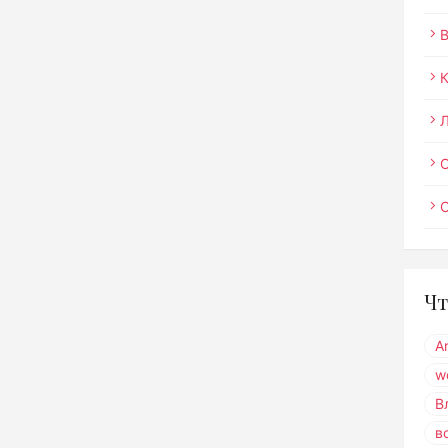
О
Чт
A
w
В
в