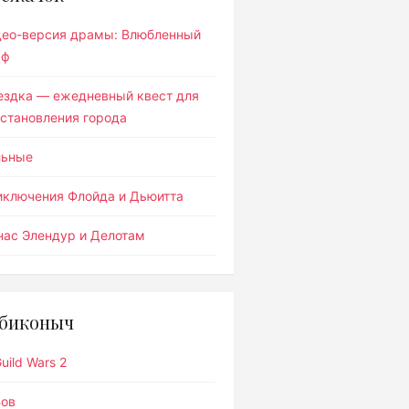
део-версия драмы: Влюбленный
ьф
ездка — ежедневный квест для
становления города
льные
иключения Флойда и Дьюитта
ас Элендур и Делотам
биконыч
uild Wars 2
Вов