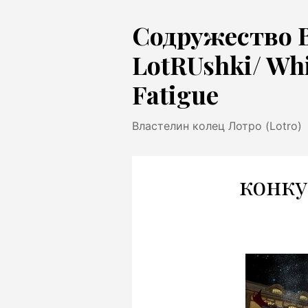
Перейти
Содружество 
к
содержимому
LotRUshki/ Wh
Fatigue
Властелин колец Лотро (Lotro)
конку