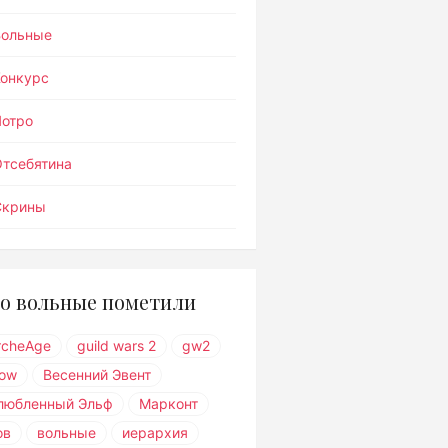
Вольные
Конкурс
Лотро
тсебятина
Скрины
о вольные пометили
rcheAge
guild wars 2
gw2
ow
Весенний Эвент
любленный Эльф
Марконт
ов
вольные
иерархия