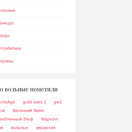
Вольные
Конкурс
Лотро
тсебятина
Скрины
о вольные пометили
rcheAge
guild wars 2
gw2
ow
Весенний Эвент
любленный Эльф
Марконт
ов
вольные
иерархия