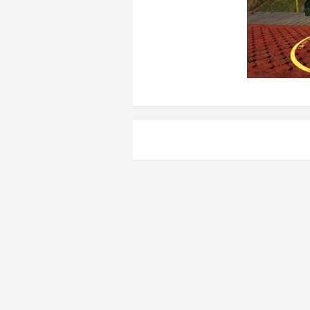
Навигация
по
записям