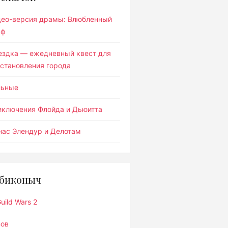
део-версия драмы: Влюбленный
ьф
ездка — ежедневный квест для
становления города
льные
иключения Флойда и Дьюитта
ас Элендур и Делотам
биконыч
uild Wars 2
Вов