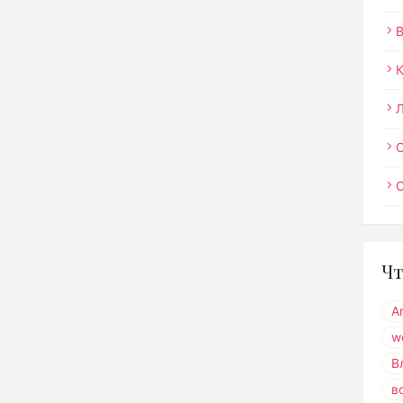
О
Чт
A
w
В
в