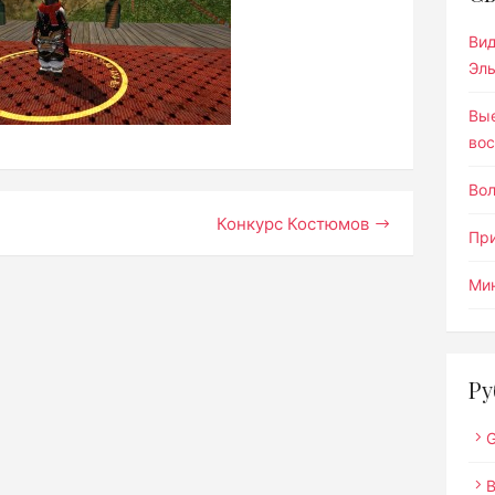
Ви
Эл
Вы
вос
Во
Конкурс Костюмов
Пр
Мин
Ру
G