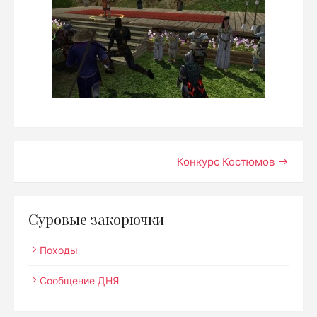
Навигация
Конкурс Костюмов
по
записям
Суровые закорючки
Походы
Сообщение ДНЯ