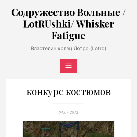
Перейти
Содружество Вольные /
к
LotRUshki/ Whisker
содержимому
Fatigue
Властелин колец Лотро (Lotro)
конкурс костюмов
Опубликовано
04.07.2012