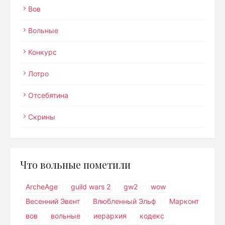
Вов
Вольные
Конкурс
Лотро
Отсебятина
Скрины
Что вольные пометили
ArcheAge
guild wars 2
gw2
wow
Весенний Эвент
Влюбленный Эльф
Марконт
вов
вольные
иерархия
кодекс