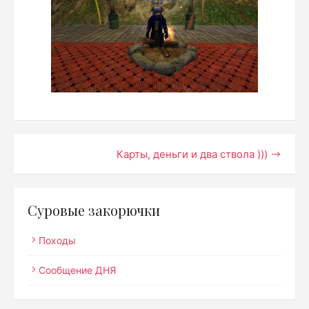
Навигация
Карты, деньги и два ствола )))
по
записям
Суровые закорючки
Походы
Сообщение ДНЯ