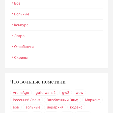
Вов
Вольные
Конкурс
Лотро
Отсебятина
Скрины
Что вольные пометили
ArcheAge
guild wars 2
gw2
wow
Весенний Эвент
Влюбленный Эльф
Марконт
вов
вольные
иерархия
кодекс