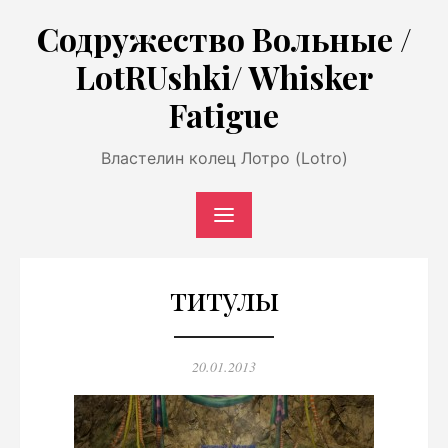
Перейти
Содружество Вольные /
к
LotRUshki/ Whisker
содержимому
Fatigue
Властелин колец Лотро (Lotro)
титулы
Опубликовано
20.01.2013