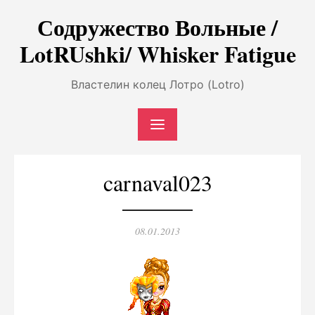
Перейти
Содружество Вольные /
к
LotRUshki/ Whisker Fatigue
содержимому
Властелин колец Лотро (Lotro)
carnaval023
Опубликовано
08.01.2013