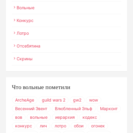
Вольные
Конкурс
Лотро
Отсебятина
Скрины
Что вольные пометили
ArcheAge
guild wars 2
gw2
wow
Весенний Эвент
Влюбленный Эльф
Марконт
вов
вольные
иерархия
кодекс
конкурс
лич
лотро
обои
огонек