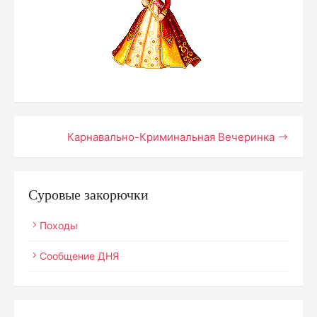
Навигация
Карнавально-Криминальная Вечеринка
по
записям
Суровые закорючки
Походы
Сообщение ДНЯ